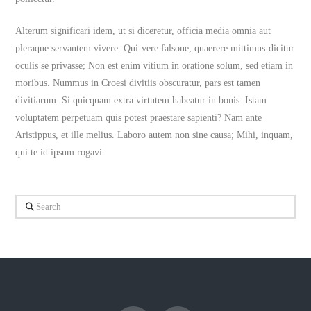
Alterum significari idem, ut si diceretur, officia media omnia aut
pleraque servantem vivere. Qui-vere falsone, quaerere mittimus-dicitur
oculis se privasse; Non est enim vitium in oratione solum, sed etiam in
moribus. Nummus in Croesi divitiis obscuratur, pars est tamen
divitiarum. Si quicquam extra virtutem habeatur in bonis. Istam
voluptatem perpetuam quis potest praestare sapienti? Nam ante
Aristippus, et ille melius. Laboro autem non sine causa; Mihi, inquam,
qui te id ipsum rogavi.
Search