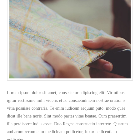
Lorem ipsum dolor sit amet, consectetur adipiscing elit. Virtutibus
igitur rectissime mihi videris et ad consuetudinem nostrae orationis
vitia posuisse contraria. Te enim iudicem aequum puto, modo quae
dicat ille bene noris. Sint modo partes vitae beatae. Cum praesertim
illa perdiscere ludus esset. Duo Reges: constructio interrete. Quarum
ambarum rerum cum medicinam pollicetur, luxuriae licentiam
pollicetur.