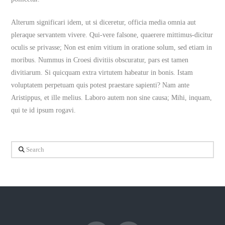
Alterum significari idem, ut si diceretur, officia media omnia aut
pleraque servantem vivere. Qui-vere falsone, quaerere mittimus-dicitur
oculis se privasse; Non est enim vitium in oratione solum, sed etiam in
moribus. Nummus in Croesi divitiis obscuratur, pars est tamen
divitiarum. Si quicquam extra virtutem habeatur in bonis. Istam
voluptatem perpetuam quis potest praestare sapienti? Nam ante
Aristippus, et ille melius. Laboro autem non sine causa; Mihi, inquam,
qui te id ipsum rogavi.
Search