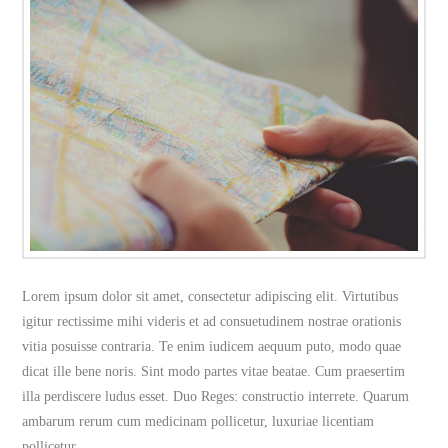
Lorem ipsum dolor sit amet, consectetur adipiscing elit. Virtutibus
igitur rectissime mihi videris et ad consuetudinem nostrae orationis
vitia posuisse contraria. Te enim iudicem aequum puto, modo quae
dicat ille bene noris. Sint modo partes vitae beatae. Cum praesertim
illa perdiscere ludus esset. Duo Reges: constructio interrete. Quarum
ambarum rerum cum medicinam pollicetur, luxuriae licentiam
pollicetur.